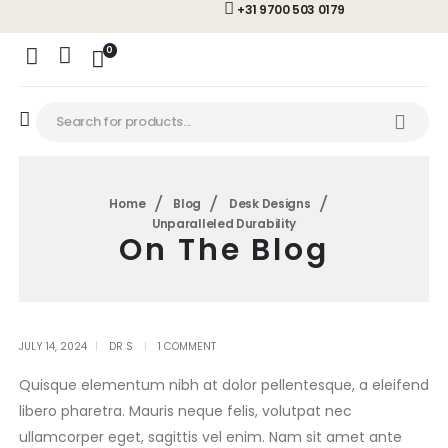
+31 9700 503 0179
0
Home
Blog
Desk Designs
Unparalleled Durability
On The Blog
JULY 14, 2024
DR S
1 COMMENT
Quisque elementum nibh at dolor pellentesque, a eleifend
libero pharetra. Mauris neque felis, volutpat nec
ullamcorper eget, sagittis vel enim. Nam sit amet ante